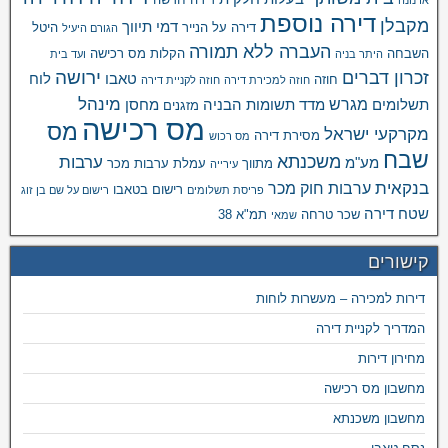
ארנונה
דירה נוספת
מקבלן
דמי תיווך
דירה על הנייר
היטל
הגורם היעיל
העברה ללא תמורה
השבחה
הקלות מס רכישה
היתר בניה
ועד בית
ירושה
זכרון דברים
טאבו
לוח
חוזה
חוזה למכירת דירה
חוזה לקניית דירה
מינהל
מגרש
תשלומים
מדד תשומות הבניה
מחסן
מזגנים
מס רכישה
מס
מקרקעי ישראל
מסירת דירה
מס רכוש
שבח
משכנתא
ערבות
מע"מ
מתווך
עמלת ערבות מכר
עירייה
בנקאית
ערבות חוק מכר
רישום בטאבו
פריסת תשלומים
רישום על שם בן זוג
שטח דירה
שכר טרחה
תמ"א 38
שמאי
קישורים
דירות למכירה – מעשרות לוחות
המדריך לקניית דירה
מחירון דירות
מחשבון מס רכישה
מחשבון משכנתא