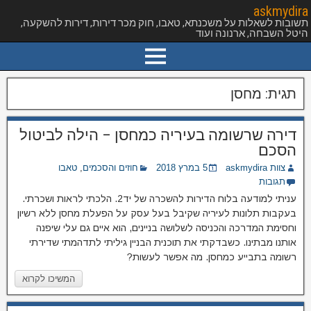
askmydira
תשובות לשאלות על משכנתא, טאבו, חוק מכר דירות, דירות להשקעה,
היטל השבחה, ארנונה ועוד
תגית:
מחסן
דירה שרשומה בעיריה כמחסן – הילה לביטול
הסכם
צוות askmydira
5 במרץ 2018
חוזים והסכמים
,
טאבו
תגובות
עניתי למודעה בלוח הדירות להשכרה של יד2. הלכתי לראות ושכרתי.
בעקבות תלונות לעיריה שקיבל בעל עסק על הפעלת מחסן ללא רשיון
וחסימת המדרכה והכניסה לשלושה בניינים, הוא איים גם עלי שיפנה
אותנו מבתינו. כשבדקתי את תוכנית הבניין גיליתי לתדהמתי שדירתי
רשומה בתבײע כמחסן. מה אפשר לעשות?
המשיכו לקרוא