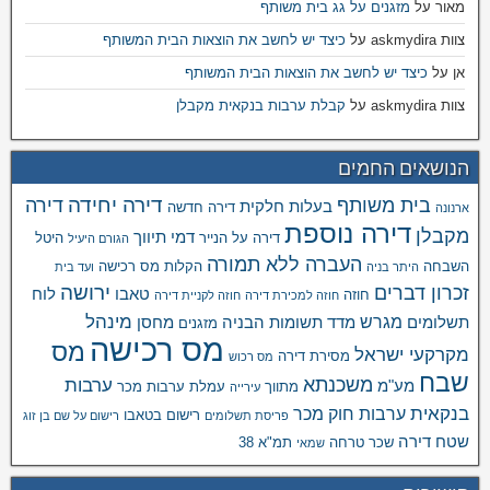
מאור
על
מזגנים על גג בית משותף
צוות askmydira
על
כיצד יש לחשב את הוצאות הבית המשותף
אן
על
כיצד יש לחשב את הוצאות הבית המשותף
צוות askmydira
על
קבלת ערבות בנקאית מקבלן
הנושאים החמים
דירה יחידה
בית משותף
דירה
בעלות חלקית
דירה חדשה
ארנונה
דירה נוספת
מקבלן
דמי תיווך
דירה על הנייר
היטל
הגורם היעיל
העברה ללא תמורה
השבחה
הקלות מס רכישה
היתר בניה
ועד בית
ירושה
זכרון דברים
טאבו
לוח
חוזה
חוזה למכירת דירה
חוזה לקניית דירה
מינהל
מגרש
תשלומים
מדד תשומות הבניה
מחסן
מזגנים
מס רכישה
מס
מקרקעי ישראל
מסירת דירה
מס רכוש
שבח
משכנתא
ערבות
מע"מ
מתווך
עמלת ערבות מכר
עירייה
בנקאית
ערבות חוק מכר
רישום בטאבו
פריסת תשלומים
רישום על שם בן זוג
שטח דירה
שכר טרחה
תמ"א 38
שמאי