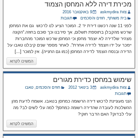
מכירת דירה ללא המחסן הצמוד
צוות askmydira
9 באוקטובר 2016
בית משותף
,
חוזים והסכמים
תגובות
לפני 11 שנה רכשנו דירת יד 2. המוכר הציע לנו לרכוש גם את המחסן
שרכש מהקבלן בתוספת תשלום, אך סירבנו וכך סוכם בחוזה."הקונה
מצהיר שלדירה לא יוצמד מחסן וכי המחסן שרכש המוכר מהחברות
יימכר על ידו ויוצמד לדירה אחרת". לאחר מספר שנים קיבלנו טאבו על
הדירה ובנסח הוצמד לדירה המחסן (כמו גם החנייה). אין למוכר […]
המשיכו לקרוא
שימוש במחסן כדירת מגורים
צוות askmydira
3 בינואר 2012
חוזים והסכמים
,
טאבו
תגובות
הנני מעוניינת לרכוש דירה הרשומה כמחסן בטאבו. אשמח לדעת מהן
ההשלכות לעובדה שהדירה רשומה כמחסן? למה עלי לשים לב? מה
עלי לבדוק? האם הדבר חוקי?
המשיכו לקרוא