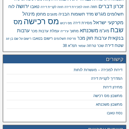
ירושה
זכרון דברים
טאבו
לוח
חוזה
חוזה למכירת דירה
חוזה לקניית דירה
מינהל
מגרש
תשלומים
מדד תשומות הבניה
מחסן
מזגנים
מס רכישה
מס
מקרקעי ישראל
מסירת דירה
מס רכוש
שבח
משכנתא
ערבות
מע"מ
מתווך
עמלת ערבות מכר
עירייה
בנקאית
ערבות חוק מכר
רישום בטאבו
פריסת תשלומים
רישום על שם בן זוג
שטח דירה
שכר טרחה
תמ"א 38
שמאי
קישורים
דירות למכירה – מעשרות לוחות
המדריך לקניית דירה
מחירון דירות
מחשבון מס רכישה
מחשבון משכנתא
נסח טאבו