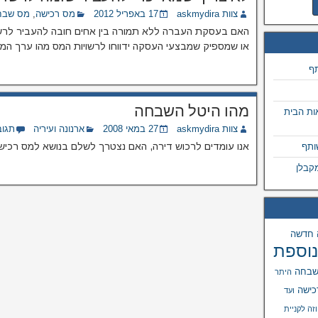
צוות askmydira
17 באפריל 2012
מס רכישה
,
מס שבח
האם בעסקת העברה ללא תמורה בין אחים חובה להעביר לרשו
או שמספיק שמבצעי העסקה ידווחו לרשויות המס מהו ערך המ
תף
מהו היטל השבחה
ות הבית
צוות askmydira
27 במאי 2008
ארנונה ועיריה
תגוב
אנו עומדים לרכוש דירה, האם נצטרך לשלם בנושא למס רכיש
ותף
קבלן
 חדשה
נוספת
שבחה
היתר
כישה
ועד
זה לקניית