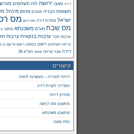
ירושה
מגרש
טאבו
לוח תשלומים
דירה
מינהל מק
תשומות הבניה
מחסן
מזגנים
מס רכ
ישראל
מסירת דירה
מס רכוש
מס שבח
משכנתא
מע"מ
מתווך
עי
ערבות בנקאית
ערבות חוק
ערבות מכר
רישום בטאבו
פריסת תשלומים
רישום על שם בן זו
דירה
שכר טרחה
תמ"א 38
שמאי
קישורים
דירות למכירה – מעשרות לוחות
המדריך לקניית דירה
מחירון דירות
מחשבון מס רכישה
מחשבון משכנתא
נסח טאבו