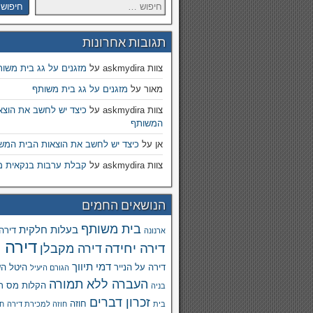
תגובות אחרונות
צוות askmydira
על
מזגנים על גג בית משו
מאור
על
מזגנים על גג בית משותף
צוות askmydira
על
כיצד יש לחשב את הוצא
המשותף
אן
על
כיצד יש לחשב את הוצאות הבית המש
צוות askmydira
על
קבלת ערבות בנקאית מ
הנושאים החמים
בית משותף
בעלות חלקית
דירה
ארנונה
דירה 
דירה יחידה
דירה מקבלן
דמי תיווך
דירה על הנייר
היטל ה
הגורם היעיל
העברה ללא תמורה
הקלות מס ר
בניה
זכרון דברים
חוזה
בית
חוזה למכירת דירה
חו