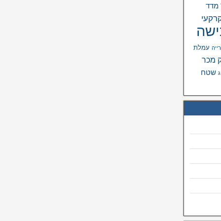
מדד
רקעי
ישה
עמלת
רייה
 מכר
שטח
ג