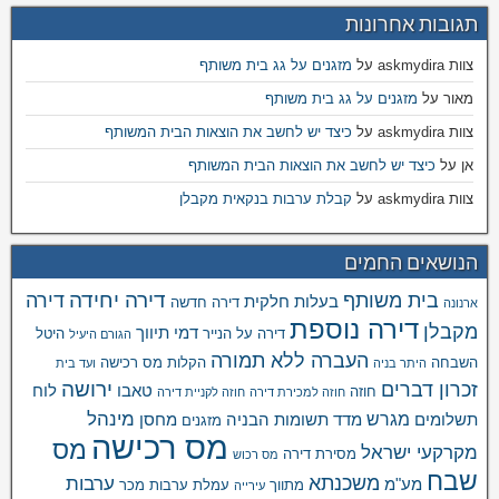
תגובות אחרונות
צוות askmydira
על
מזגנים על גג בית משותף
מאור
על
מזגנים על גג בית משותף
צוות askmydira
על
כיצד יש לחשב את הוצאות הבית המשותף
אן
על
כיצד יש לחשב את הוצאות הבית המשותף
צוות askmydira
על
קבלת ערבות בנקאית מקבלן
הנושאים החמים
דירה יחידה
בית משותף
דירה
בעלות חלקית
דירה חדשה
ארנונה
דירה נוספת
מקבלן
דמי תיווך
דירה על הנייר
היטל
הגורם היעיל
העברה ללא תמורה
השבחה
הקלות מס רכישה
היתר בניה
ועד בית
ירושה
זכרון דברים
טאבו
לוח
חוזה
חוזה למכירת דירה
חוזה לקניית דירה
מינהל
מגרש
תשלומים
מדד תשומות הבניה
מחסן
מזגנים
מס רכישה
מס
מקרקעי ישראל
מסירת דירה
מס רכוש
שבח
משכנתא
ערבות
מע"מ
מתווך
עמלת ערבות מכר
עירייה