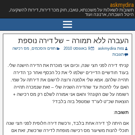
askmydira
תשובות לשאלות על משכנתא, טאבו, חוק מכר דירות, דירות להשקעה,
היטל השבחה, ארנונה ועוד
העברה ללא תמורה – של דירה נוספת
צוות askmydira
9 באוגוסט 2010
חוזים והסכמים
,
מס רכישה
תגובות
קניתי דירה לפני חצי שנה, וכיום אני מוכרת את הדירה הישנה שלי.
בעוד חודשיים הדיירים ישלמו לי את כל הכסף ואחר כך הדירה
תהייה שלהם. אמא שלי אלמנה ורוצה לרשום את דירתה על שמי.
האם עלי לחכות עד שהדירה השניה שלי – זאת שנמכרה תהייה
רשומה על שם הקונה? והאם אני אמורה לשלם רק מס רכישה +
הוצאות שכ"ט לעו"ד שמטפל בזה בלבד?
תשובה
:
אם היתה לך דירה אחת בלבד, ורכשת דירה חלופית לפני חצי שנה
תוכלי להנות משיעור מס רכישה מופחת לדירה שרכשת, זאת אם