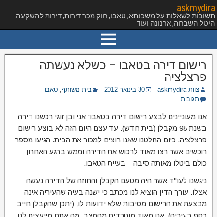
askmydira
תשובות לשאלות על משכנתא, טאבו, חוק מכר דירות, דירות להשקעה,
היטל השבחה, ארנונה ועוד
רישום דירה בטאבו – כשלא נעשתה
פרצלציה
צוות askmydira
30 בינואר 2012
בית משותף
,
טאבו
תגובות
אנו מעוניינים לבצע רישום דירה בטאבו: אני ובן זוגי רכשנו דירה
בשנת 98 מקבלן (בית חדש). עד עצם היום הזה לא בוצע רישום
פרצלציה. כיום החלטנו שאנו רוצים למכור את הבית. הגיעו מספר
רוכשים אשר רצו מאוד לרכוש את הדירה וממש ברגע האחרון
כולם ביטלו מאותה סיבה – בעיית הטאבו.
ניגשנו לעו"ד אשר היה מטעם הקבלן והחוזה של הדירה נעשה
אצלו. עורך הדין הוציא לנו מכתב כי ישנה בעיה שהעיריה אינה
מבצעת את הרישום מסיבות שלא ידועות לו, (יתכן שהקבלן חייב
כסף בעיריה). אנו מאוד מוטרדים מהמצב. מה אתם מייעצים לנו