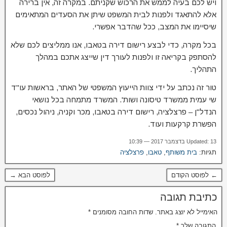
ויש לכם בעיה לממש את הרכוש שקניתם. במקרה זה, אין ברירה
אלא להתאגד ולפנות לבית המשפט שיתן את הסעדים המתאימים
שיסיימו את המצב, ככל שהדבר אפשרי.
בכל מקרה, כדי לבצע רישום דירה בטאבו, אנו ממליצים לכם שלא
להסתפק בקריאה זו ולפנות לעורך דין שייצג אתכם במהלך
התהליך.
טור זה נכתב על ידי צוות הייעוץ המשפטי של האתר, בראשות עו"ד
שי עמית ממשרד טיסונה ושות'. המשרד מתמחה בכל נושאי
הנדל"ן – פרצלציה, רישום דירה בטאבו, מכר וקניה, ניהול נכסים,
הפשרת קרקעות ועוד.
Updated: 13 בדצמבר 2017 — 10:39
תגיות:
בית משותף
,
טאבו
,
פרצלציה
← לפוסט הקודם
לפוסט הבא →
כתיבת תגובה
האימייל לא יוצג באתר.
שדות החובה מסומנים
*
התגובה שלך
*