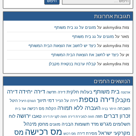
תגובות אחרונות
צוות askmydira
על
מזגנים על גג בית משותף
מאור
על
מזגנים על גג בית משותף
צוות askmydira
על
כיצד יש לחשב את הוצאות הבית המשותף
אן
על
כיצד יש לחשב את הוצאות הבית המשותף
צוות askmydira
על
קבלת ערבות בנקאית מקבלן
הנושאים החמים
דירה יחידה
בית משותף
דירה
בעלות חלקית
דירה חדשה
ארנונה
דירה נוספת
מקבלן
דמי תיווך
דירה על הנייר
היטל
הגורם היעיל
העברה ללא תמורה
השבחה
הקלות מס רכישה
היתר בניה
ועד בית
ירושה
זכרון דברים
טאבו
לוח
חוזה
חוזה למכירת דירה
חוזה לקניית דירה
מינהל
מגרש
תשלומים
מדד תשומות הבניה
מחסן
מזגנים
מס רכישה
מס
מקרקעי ישראל
מסירת דירה
מס רכוש