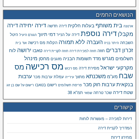
הנושאים החמים
דירה יחידה
בית משותף
דירה
בעלות חלקית
דירה חדשה
ארנונה
דירה נוספת
מקבלן
דמי תיווך
דירה על הנייר
היטל
הגורם היעיל
העברה ללא תמורה
השבחה
הקלות מס רכישה
היתר בניה
ועד בית
ירושה
זכרון דברים
טאבו
לוח
חוזה
חוזה למכירת דירה
חוזה לקניית דירה
מינהל
מגרש
תשלומים
מדד תשומות הבניה
מחסן
מזגנים
מס רכישה
מס
מקרקעי ישראל
מסירת דירה
מס רכוש
שבח
משכנתא
ערבות
מע"מ
מתווך
עמלת ערבות מכר
עירייה
בנקאית
ערבות חוק מכר
רישום בטאבו
פריסת תשלומים
רישום על שם בן זוג
שטח דירה
שכר טרחה
תמ"א 38
שמאי
קישורים
דירות למכירה – מעשרות לוחות
המדריך לקניית דירה
מחירון דירות