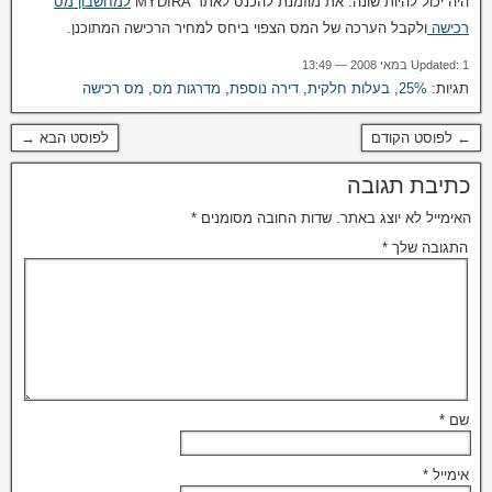
היה יכול להיות שונה.
את מוזמנת להכנס לאתר
MYDIRA
למחשבון מס
רכישה
ולקבל הערכה של המס הצפוי ביחס למחיר הרכישה המתוכנן.
Updated: 1 במאי 2008 — 13:49
תגיות:
25%
,
בעלות חלקית
,
דירה נוספת
,
מדרגות מס
,
מס רכישה
← לפוסט הקודם
לפוסט הבא →
כתיבת תגובה
האימייל לא יוצג באתר.
שדות החובה מסומנים
*
התגובה שלך
*
שם
*
אימייל
*