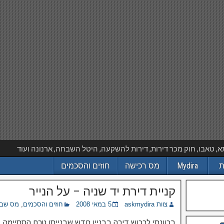
 טאבו, חוק מכר דירות, דירות להשקעה, היטל השבחה, ארנונה ועוד
ת
Mydira
מס רכישה
חוזים והסכמים
קניית דירת יד שניה – על הנייר
צוות askmydira
5 במאי 2008
חוזים והסכמים
,
מס שב
בכוונתי לרכוש דירה בבניין חדש שבנייתו טרם הסתיימה