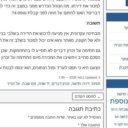
למכור את דירתו. מה הנוהל הנדרש ממני במצב זה כדי להג
דברים? האם לחתום על חוזה לפני קבלת טופס 4?
תשובה
:
תף
מבחינה עקרונית, אין מניעה לרכוש את הדירה בשלבי בני
ולא של הקונה, מאחר והוא אינו יכול למכור בשלב זה את
ות הבית
גם חתימה על זכרון דברים לא תסייע לו בהתחמקות, שכן 
הסכם מחייב ויחשיבו את המכירה מיום החתימה על זכרון 
ותף
הצענו היא כי תפנו לעו"ד ומול הנתונים, הוא ינסה לבנו
קבלן
Updated: 5 במאי 2008 — 7:49
תגיות:
דירה חדשה
,
זכרון דברים
,
יד שניה
,
מס שבח
,
על הנייר
 חדשה
← לפוסט הקודם
נוספת
כתיבת תגובה
שבחה
היתר
כישה
ועד
האימייל לא יוצג באתר.
שדות החובה מסומנים
*
זה לקניית
התגובה שלך
*