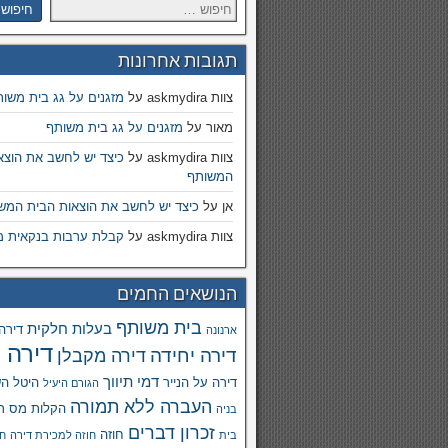
תגובות אחרונות
צוות askmydira
על
מזגנים על גג בית משו
מאור
על
מזגנים על גג בית משותף
צוות askmydira
על
כיצד יש לחשב את הוצא
המשותף
אן
על
כיצד יש לחשב את הוצאות הבית המש
צוות askmydira
על
קבלת ערבות בנקאית מ
הנושאים החמים
בית משותף
בעלות חלקית
דירה
ארנונה
דירה 
דירה יחידה
דירה מקבלן
דמי תיווך
דירה על הנייר
היטל ה
הגורם היעיל
העברה ללא תמורה
הקלות מס ר
בניה
זכרון דברים
חוזה
בית
חוזה למכירת דירה
חו