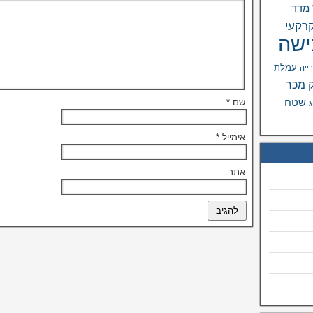
מדד
רקעי
ישה
עמלת
רייה
 מכר
שטח
שם
*
ג
אימייל
*
אתר