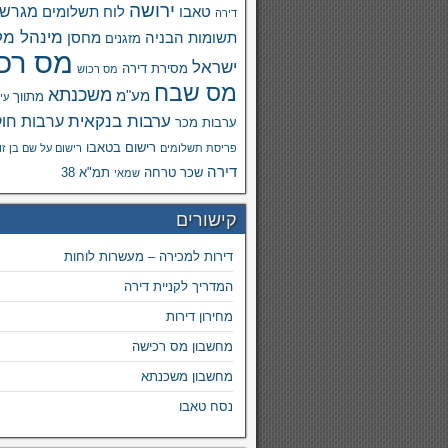
ירושה
מגרש
טאבו
לוח תשלומים
דירה
מינהל מק
תשומות הבניה
מחסן
מזגנים
מס רכ
ישראל
מסירת דירה
מס רכוש
מס שבח
משכנתא
מע"מ
מתווך
עי
ערבות בנקאית
ערבות חוק
ערבות מכר
רישום בטאבו
פריסת תשלומים
רישום על שם בן זו
דירה
שכר טרחה
תמ"א 38
שמאי
קישורים
דירות למכירה – מעשרות לוחות
המדריך לקניית דירה
מחירון דירות
מחשבון מס רכישה
מחשבון משכנתא
נסח טאבו