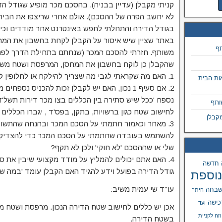
לא יחשב הפרה של ההסכם). אולם אחרי שריצפו את הבי
בגודל הדירה והתחלתי לחפש באינטרנט אחר מודדים וכיצ
באתר שציין שיש איסור על הקבלן לקחת בחשבון את המ
תף
משותף.
חזרתי להסכם המכר (שנחתם בתחילת הדרך לפני 
שהקבלן כן לוקח בחשבון את המחסן, המרפסת ושטח משות
1. האם מה שקראתי לגבי מה שצריך להילקח או לחלופין לא להילקח בחישוב שטח הדירה נכון?
ות הבית
2. אם סעיף 1 נכון, האם יש לקבלן זכות להכניס נס
ותף
לחישוב שטח כגון ברשויות, בתקן, בפס'ד , יגברו הכללים
קבלן
להשתמש בעובדה שחתמתי על הסכם המכר כדי להצדיק ע
שלי או שההסכם 'לא חוקי' ולכן לא תקף?
4. האם אתם יכולים להמליץ על מודד מקצועי שיבין את 
 חדשה
גודל הדירה בפועל וידע להגיד האם הקבלן עומד 'במה שמ
נוספת
עו"ד שי עמית משיב:
שבחה
היתר
כישה
ועד
אכן יש כללים לחישוב שטח הדירה הנכון. מרפסת ושטח מ
זה לקניית
בשטח הדירה.