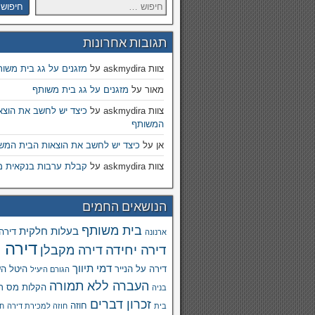
תגובות אחרונות
צוות askmydira
על
מזגנים על גג בית משו
מאור
על
מזגנים על גג בית משותף
צוות askmydira
על
כיצד יש לחשב את הוצא
המשותף
אן
על
כיצד יש לחשב את הוצאות הבית המש
צוות askmydira
על
קבלת ערבות בנקאית מ
הנושאים החמים
בית משותף
בעלות חלקית
דירה
ארנונה
דירה 
דירה יחידה
דירה מקבלן
דמי תיווך
דירה על הנייר
היטל ה
הגורם היעיל
העברה ללא תמורה
הקלות מס ר
בניה
זכרון דברים
חוזה
בית
חוזה למכירת דירה
חו