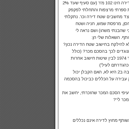
קניתי מקבלן (עדיין בבניה). בהסכם מכר מופיע שגודל הדירה הינו 102 מ'ר (עם סעיף שעד 2%
ת ספרתי מרצפות והתחלתי לפקפק
ד מחשבים שטח דירה וכו'. נתקלתי
חסן, מרפסת שמש, חניה ושטח
שהבנתי משהו) ושם נראה לי
ף. השאלות שלי הן:
פחים מנוגדים לכך בהסכם מכר? (כולל
נספח 'ככל שיש סתירה בין הכללים בצו מכר דירות תשל'ד 1974 לבין שיטות חישוב אחרות
 כהגדרתם לעיל')
3. מאחר וכאמור חתמתי על הסכם המכר ובהנחה שהתשובה ב2 היא לא, האם הקבלן יכול
בירה על הכללים כביכול בהסכמה
סעיפי הסכם המכר שהזכרתי, יחשב את
כר לי'?
שותף מחוץ לדירה אינם נכללים