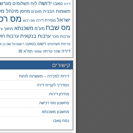
ירושה
מגרש
טאבו
לוח תשלומים
דירה
מינהל מק
תשומות הבניה
מחסן
מזגנים
מס רכ
ישראל
מסירת דירה
מס רכוש
מס שבח
משכנתא
מע"מ
מתווך
עי
ערבות בנקאית
ערבות חוק
ערבות מכר
רישום בטאבו
פריסת תשלומים
רישום על שם בן זו
דירה
שכר טרחה
תמ"א 38
שמאי
קישורים
דירות למכירה – מעשרות לוחות
המדריך לקניית דירה
מחירון דירות
מחשבון מס רכישה
מחשבון משכנתא
נסח טאבו