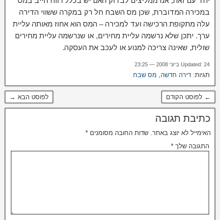
יחד עם זאת, אנו ממליצים לבדוק האם יש בכלל רווח חייב במס
במכירה המדוברת, שכן מס השבח חל רק במקרה ששווי הדירה
עלה מתקופת הרכישה ועד למכירה – המס הוא אחוז מאותה עליית
ערך. יתכן שלא נרשמה עליית מחירים, או שנרשמה עליית מחירים
שולית, שאינה צריכה למנוע או לעכב את העסקה.
Updated: 24 ביוני 2008 — 23:25
תגיות:
דירה חדשה
,
מס שבח
← לפוסט הקודם
לפוסט הבא →
כתיבת תגובה
האימייל לא יוצג באתר.
שדות החובה מסומנים
*
התגובה שלך
*