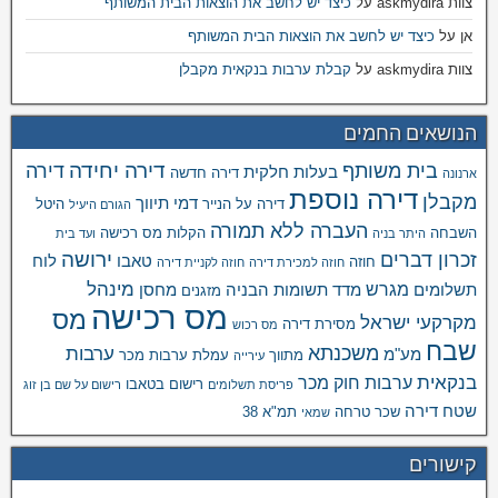
צוות askmydira
על
כיצד יש לחשב את הוצאות הבית המשותף
אן
על
כיצד יש לחשב את הוצאות הבית המשותף
צוות askmydira
על
קבלת ערבות בנקאית מקבלן
הנושאים החמים
דירה יחידה
בית משותף
דירה
בעלות חלקית
דירה חדשה
ארנונה
דירה נוספת
מקבלן
דמי תיווך
דירה על הנייר
היטל
הגורם היעיל
העברה ללא תמורה
השבחה
הקלות מס רכישה
היתר בניה
ועד בית
ירושה
זכרון דברים
טאבו
לוח
חוזה
חוזה למכירת דירה
חוזה לקניית דירה
מינהל
מגרש
תשלומים
מדד תשומות הבניה
מחסן
מזגנים
מס רכישה
מס
מקרקעי ישראל
מסירת דירה
מס רכוש
שבח
משכנתא
ערבות
מע"מ
מתווך
עמלת ערבות מכר
עירייה
בנקאית
ערבות חוק מכר
רישום בטאבו
פריסת תשלומים
רישום על שם בן זוג
שטח דירה
שכר טרחה
תמ"א 38
שמאי
קישורים